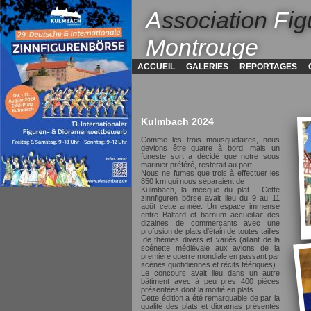
A
ssociation
F
ig
Montrouge
ACCUEIL
GALERIES
REPORTAGES
Kulmbach 2024
Comme les trois mousquetaires, nous
devions être quatre à bord! mais un
funeste sort a décidé que notre sous
marinier préféré, resterait au port....
Nous ne fumes que trois à effectuer les
850 km qui nous séparaient de
Kulmbach, la mecque du plat . Cette
zinnfiguren börse avait lieu du 9 au 11
août cette année. Un espace immense
entre Baltard et barnum accueillait des
dizaines de commerçants avec une
profusion de plats d'étain de toutes tailles
,de thèmes divers et variés (allant de la
scénette médiévale aux avions de la
première guerre mondiale en passant par
scènes quotidiennes et récits féériques).
Le concours avait lieu dans un autre
bâtiment avec à peu près 400 pièces
présentées dont la moitié en plats.
Cette édition a été remarquable de par la
qualité des plats et dioramas présentés