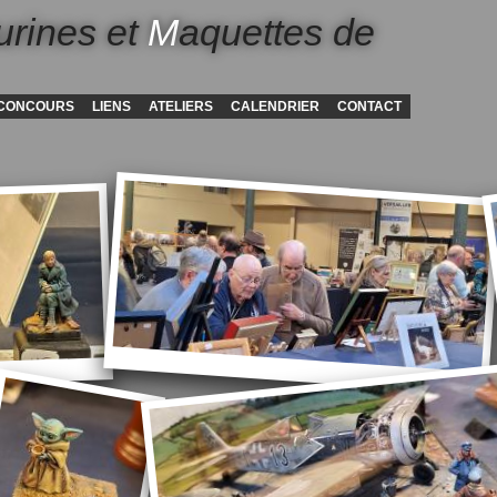
urines et
M
aquettes de
CONCOURS
LIENS
ATELIERS
CALENDRIER
CONTACT