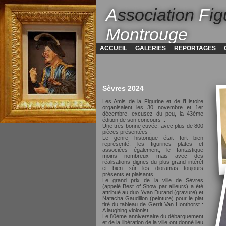
A
ssociation
F
ig
Montrouge
ACCUEIL
GALERIES
REPORTAGES
Sèvres 2024
Les Amis de la Figurine et de l’Histoire
organisaient les 30 novembre et 1er
décembre, excusez du peu, la 43ème
édition de son concours ..
Une très bonne cuvée, avec plus de 800
pièces présentées :
Le genre historique était fort bien
représenté, les figurines plates et
associées également, le fantastique
moins nombreux mais avec des
réalisations dignes du plus grand intérêt
et bien sûr les dioramas toujours
présents et plaisants.
Le grand prix de la ville de Sèvres
(appelé Best of Show par ailleurs) a été
attribué au duo Yvan Durand (gravure) et
Natacha Gaudillon (peinture) pour le plat
tiré du tableau de Gerrit Van Honthorst :
A laughing violonist.
Le 80ème anniversaire du débarquement
et de la libération de la ville ont donné lieu