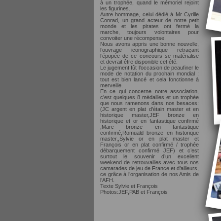
à un trophée, quand le mémoriel rejoint
les figurines.
Autre hommage, celui dédié à Mr Cyrille
Conrad, un grand acteur de notre petit
monde et les pirates ont fermé la
marche, toujours volontaires pour
convoiter une récompense.
Nous avons appris une bonne nouvelle,
l’ouvrage iconographique retraçant
l’épopée de ce concours se matérialise
et devrait être disponible cet été.
Le jugement fût l’occasion de peaufiner le
mode de notation du prochain mondial :
tout est bien lancé et cela fonctionne à
merveille.
En ce qui concerne notre association,
c’est quelques 8 médailles et un trophée
que nous ramenons dans nos besaces:
(JC argent en plat d'étain master et en
historique master,JEF bronze en
historique et or en fantastique confirmé
,Marc bronze en fantastique
confirmé,Romuald bronze en historique
master,,Sylvie or en plat master et
François or en plat confirmé / trophée
débarquement confirmé JEF) et c’est
surtout le souvenir d’un excellent
weekend de retrouvailles avec tous nos
camarades de jeu de France et d’ailleurs,
ce grâce à l’organisation de nos Amis de
l’AFH.
Texte Sylvie et François
Photos:JEF,PAB et François