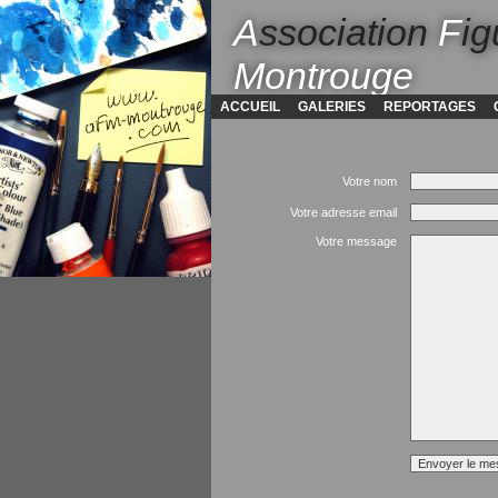
A
ssociation
F
ig
Montrouge
ACCUEIL
GALERIES
REPORTAGES
Votre nom
Votre adresse email
Votre message