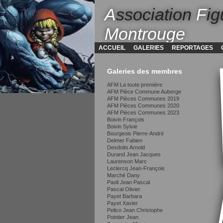
A
ssociation
F
ig
Montrouge
ACCUEIL
GALERIES
REPORTAGES
Galeries des membres
AFM La toute première
AFM Pièce Commune Auberge
AFM Pièces Communes 2019
AFM Pièces Communes 2020
AFM Pièces Communes 2023
Boivin François
Boivin Sylvie
Bourgeois Pierre-André
Delmer Fabien
Desdoits Arnold
Durand Jean Jacques
Laurenson Marc
Leclercq Jean-François
Marché Dany
Paoli Jean Pascal
Pascal Olivier
Payet Barbara
Payet Xavier
Pelico Jean Christophe
Pointier Jean