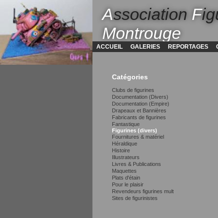
A
ssociation
F
ig
Montrouge
ACCUEIL
GALERIES
REPORTAGES
Catégories
Clubs de figurines
Documentation (Divers)
Documentation (Empire)
Drapeaux et Bannières
Fabricants de figurines
Fantastique
Figurines (divers)
Fournitures & matériel
Héraldique
Histoire
Illustrateurs
Livres & Publications
Maquettes
Plats d'étain
Pour le plaisir
Revendeurs figurines mult
Sites de figurinistes