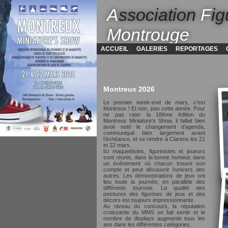
A
ssociation
F
ig
Montrouge
ACCUEIL
GALERIES
REPORTAGES
Montreux 2026
Le premier week-end de mars, c’est
Montreux ! Et non, pas cette année. Pour
ne pas rater la 18ème édition du
Montreux Miniature's Show, il fallait bien
avoir noté le changement d’agenda,
communiqué bien largement avant
l’échéance, et se rendre à Clarens les 21
et 22 mars.
Ici maquettistes, figurinistes et joueurs
sont réunis, dans la bonne humeur, dans
un événement où chacun trouve son
compte et peut découvrir l’univers des
autres. Les démonstrations de jeux ont
lieu toute la journée, en parallèle des
différents tournois. La qualité des
peintures des figurines de jeux et des
décors est toujours impressionnante.
Au niveau du concours, la réputation
croissante du MMS se fait sentir et le
nombre de displays augmente tous les
ans dans les différentes catégories.