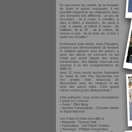
En parcourant les stands de la trentaine
de clubs et autres exposants, il est
possible d’apprécier les réalisations dans
des domaines très différents : un peu de
ferroviaire ; du à roues, à chenilles, à
ailes, à hélice, à réacteurs ; du naval, à
voile, à vapeur, et même à rames ; de
l’utilitaire, de la SF ; de la voiture, de
course ou pas ; de la moto, etc. le tout à
toutes les échelles !
Evénement cette année, notre Président,
préposé aux démonstrations de fonderie
et initiation peinture pour les juniors, a
posé des pièces en concours ce qui
n’était pas arrivé depuis des temps
immémoriaux. Son display réservait une
surprise à un des coorganisateurs du
MMS 😉
Avec JC nous avons assuré l’animation
du stand du club. Peu d’avancées sur
nos projets mais beaucoup de
discussions avec les visiteurs et les
amis des autres clubs. C’est quand
même surtout ça les déplacements !
Côté palmarès, nous avons récompensé
1 junior et 2 novices :
• Junior : Elliot Iberg
• Novices Fantastiques : Christian Santini
et Shpat Mahmuti
Les 3 best of show sont allés à :
• Maquette : Thomas Naili
• Fantastique : Joël Olivier Cividino
• Historique : Philippe Gengembre