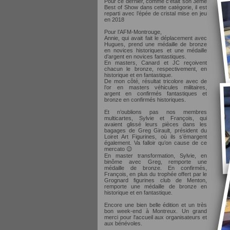
Pour ce dernier, comme c’était son 3ème
Best of Show dans cette catégorie, il est
reparti avec l’épée de cristal mise en jeu
en 2018
Pour l’AFM-Montrouge,
Annie, qui avait fait le déplacement avec
Hugues, prend une médaille de bronze
en novices historiques et une médaille
d’argent en novices fantastiques.
En masters, Canard et JC reçoivent
chacun le bronze, respectivement, en
historique et en fantastique.
De mon côté, résultat tricolore avec de
l’or en masters véhicules militaires,
argent en confirmés fantastiques et
bronze en confirmés historiques.
Et n’oublions pas nos membres
multicartes, Sylvie et François, qui
avaient glissé leurs pièces dans les
bagages de Greg Girault, président du
Loiret Art Figurines, où ils s’émargent
également. Va falloir qu’on cause de ce
mercato 😉
En master transformation, Sylvie, en
binôme avec Greg, remporte une
médaille de bronze. En confirmés,
François, en plus du trophée offert par le
Grognard figurines club de Menton,
remporte une médaille de bronze en
historique et en fantastique.
Encore une bien belle édition et un très
bon week-end à Montreux. Un grand
merci pour l'accueil aux organisateurs et
aux bénévoles.