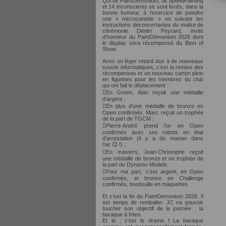
Qui dit PaintDemonium, dit SpeedPainting
et 14 inconscients se sont livrés, dans la
bonne humeur, à l’exercice de peindre
une « microcanette » en suivant les
instructions déconcertantes du maitre de
cérémonie Dimitri Peyrard, invité
d’honneur du PaintDémonium 2026 dont
le display sera récompensé du Best of
Show.
Avec un léger retard dus à de nouveaux
soucis informatiques, c’est la remise des
récompenses et un nouveau carton plein
en figurines pour les membres du club
qui ont fait le déplacement :
En Green, Alan reçoit une médaille
d’argent ;
En plus d’une médaille de bronze en
Open confirmés, Marc reçoit un trophée
de la part de TGCM ;
Pierre-André prend l’or en Open
confirmés avec ses robots en état
d’arrestation (il y a du master dans
l’air 😉 !) ;
En masters, Jean-Christophe reçoit
une médaille de bronze et un trophée de
la part de Dynamo-Models.
Pour ma part, c’est argent, en Open
confirmés, et bronze en Challenge
confirmés, bredouille en maquettes.
Et c’est la fin du PaintDemonium 2026. Il
est temps de remballer. JC va pouvoir
toucher son objectif de la journée : la
baraque à frites.
Et là ; c’est le drame ! La baraque