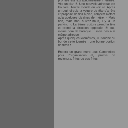
promise est exceptionnellement fermée.
Vite un plan B. Une nouvelle adresse est
trouvée. Tout le monde en voiture. Après
un petit circuit, la voiture de tête s’arrête
et propose de finir à pied, l’objectif n’étant
qu’à quelques dizaines de mètre. « Mais
non, mais non, suivez-nous, il y a un
parking ». La 2ème voiture prend la tête
et prend la direction opposée. Et oui,
même nom de baraque … mais pas à la
même adresse !
Après quelques kilomètres, JC touche au
but de cette journée : une bonne portion
de frites !
Encore un grand merci aux Canonniers
pour l’organisation et, promis on
reviendra, frites ou pas frites !