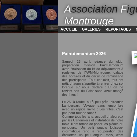
A
ssociation
F
ig
Montrouge
ACCUEIL
GALERIES
REPORTAGES
Paintdemonium 2026
Samedi 25 avril, séance du club,
préparation mission PaintDemonium
avec finalisation du kit de déplacement à
roulettes de l’AFM-Montrouge, calage
des horaires et du circuit de ramassage
des participants. Tout est clair, tout est
prêt, chacun s’apprête à rentrer chez soi
lorsque JC nous déclare : Et on ne
revient pas du Paint sans avoir mangé
des frites !
Le 26, à l’aube, ou à peu près, direction
Lambersart. Voyage sans encombre
avec un rapide ravito : Les frites, c’est
pas pour tout de suite !
Comme tous les ans, accueil chaleureux
par les Canonniers et installation de notre
table. Il est temps de poser les pièces du
concours. Un petit soucis logistico-
informatique rend la récupération des
étiquettes un peu longue, mais, c’est