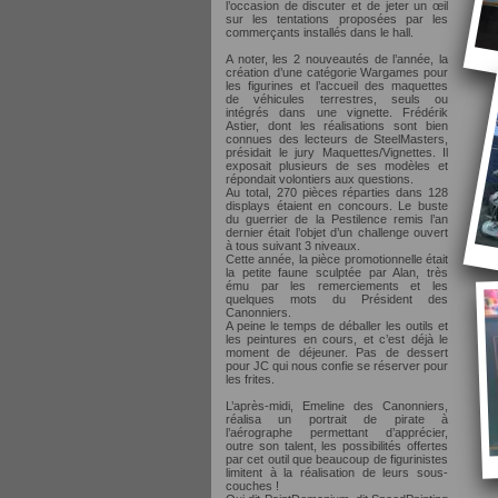
l’occasion de discuter et de jeter un œil
sur les tentations proposées par les
commerçants installés dans le hall.
A noter, les 2 nouveautés de l’année, la
création d’une catégorie Wargames pour
les figurines et l’accueil des maquettes
de véhicules terrestres, seuls ou
intégrés dans une vignette. Frédérik
Astier, dont les réalisations sont bien
connues des lecteurs de SteelMasters,
présidait le jury Maquettes/Vignettes. Il
exposait plusieurs de ses modèles et
répondait volontiers aux questions.
Au total, 270 pièces réparties dans 128
displays étaient en concours. Le buste
du guerrier de la Pestilence remis l’an
dernier était l’objet d’un challenge ouvert
à tous suivant 3 niveaux.
Cette année, la pièce promotionnelle était
la petite faune sculptée par Alan, très
ému par les remerciements et les
quelques mots du Président des
Canonniers.
A peine le temps de déballer les outils et
les peintures en cours, et c’est déjà le
moment de déjeuner. Pas de dessert
pour JC qui nous confie se réserver pour
les frites.
L’après-midi, Emeline des Canonniers,
réalisa un portrait de pirate à
l’aérographe permettant d’apprécier,
outre son talent, les possibilités offertes
par cet outil que beaucoup de figurinistes
limitent à la réalisation de leurs sous-
couches !