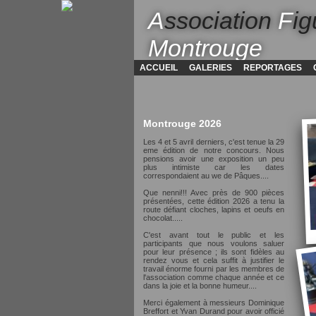
A
ssociation
F
ig
Montrouge
ACCUEIL
GALERIES
REPORTAGES
Montrouge 2026
Les 4 et 5 avril derniers, c'est tenue la 29
eme édition de notre concours. Nous
pensions avoir une exposition un peu
plus intimiste car les dates
correspondaient au we de Pâques....
Que nenni!!! Avec près de 900 pièces
présentées, cette édition 2026 a tenu la
route défiant cloches, lapins et oeufs en
chocolat.....
C'est avant tout le public et les
participants que nous voulons saluer
pour leur présence ; ils sont fidèles au
rendez vous et cela suffit à justifier le
travail énorme fourni par les membres de
l'association comme chaque année et ce
dans la joie et la bonne humeur....
Merci également à messieurs Dominique
Breffort et Yvan Durand pour avoir officié