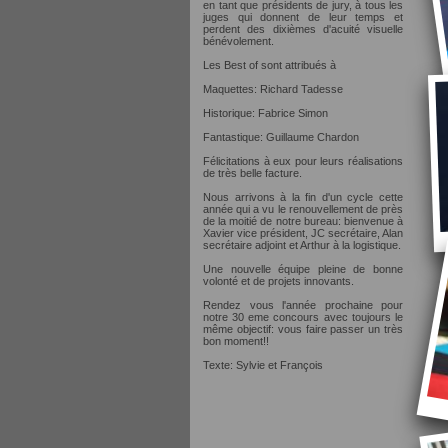
en tant que présidents de jury, à tous les
juges qui donnent de leur temps et
perdent des dixièmes d'acuité visuelle
bénévolement.
Les Best of sont attribués à
Maquettes: Richard Tadesse
Historique: Fabrice Simon
Fantastique: Guillaume Chardon
Félicitations à eux pour leurs réalisations
de très belle facture.
Nous arrivons à la fin d'un cycle cette
année qui a vu le renouvellement de près
de la moitié de notre bureau: bienvenue à
Xavier vice président, JC secrétaire, Alan
secrétaire adjoint et Arthur à la logistique.
Une nouvelle équipe pleine de bonne
volonté et de projets innovants.
Rendez vous l'année prochaine pour
notre 30 eme concours avec toujours le
même objectif: vous faire passer un très
bon moment!!
Texte: Sylvie et François